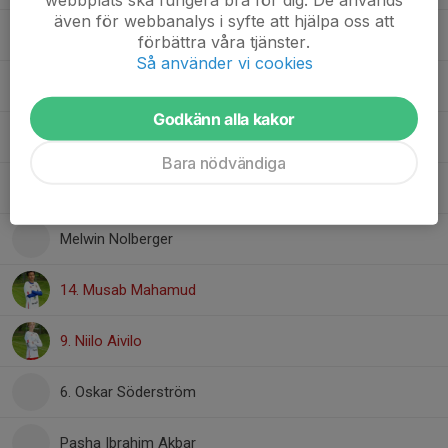
även för webbanalys i syfte att hjälpa oss att
1. Khalil Alsherefi
förbättra våra tjänster.
Så använder vi cookies
6. Leon berisa berger
Godkänn alla kakor
17. Malte Augustsson
Bara nödvändiga
Marvin Amundsen
Melwin Nolberger
14. Musab Mahamud
9. Niilo Aivilo
6. Oskar Söderström
Pasha Ibrahim Akbar