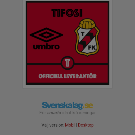
För
smarta
idrottsföreningar
Välj version:
Mobil
|
Desktop