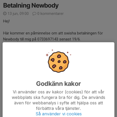
Betalning Newbody
13 jun, 09:00
0 kommentarer
Hej!
Här kommer en påminnelse om att swisha betalningen för
Newbody till mig på 0733697143 senast 19/6.
Läs mer
Leverans Newbody
8 jun, 17:04
2 kommentarer
Hej,
Godkänn kakor
Nu har Newbodypaketen kommit och finns att hämta i
klubblokalen. Idag finns det personal på plats till 18.30 och jag
Vi använder oss av kakor (cookies) för att vår
webbplats ska fungera bra för dig. De används
kommer finnas på plats imorgon 9/6 mellan 18-19 för
även för webbanalys i syfte att hjälpa oss att
utlämning.
förbättra våra tjänster.
Så använder vi cookies
Hämtar ni ut paket idag så stryk er...