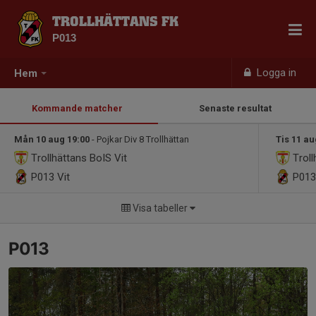
TROLLHÄTTANS FK
P013
Logga in
Hem
Kommande matcher
Senaste resultat
Mån 10 aug 19:00
- Pojkar Div 8 Trollhättan
Tis 11 au
Trollhättans BoIS Vit
Troll
P013
Vit
P01
Visa tabeller
P013