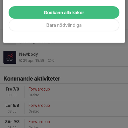
Läs mer
Godkänn alla kakor
Fler nyheter
Bara nödvändiga
Påminnelse Newbody
28 maj, 20:08
0
Newbody
29 apr, 18:58
0
Kommande aktiviteter
Fre 7/8
Forwardcup
08:00
Örebro
Lör 8/8
Forwardcup
08:00
Örebro
Sön 9/8
Forwardcup
08:00
Örebro