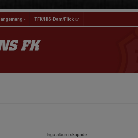
rangemang
TFK/HIS-Dam/Flick
NS FK
Inga album skapade