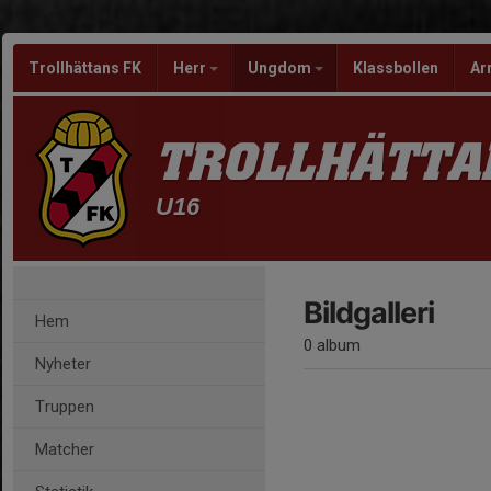
Trollhättans FK
Herr
Ungdom
Klassbollen
Ar
TROLLHÄTTA
U16
Bildgalleri
Hem
0 album
Nyheter
Truppen
Matcher