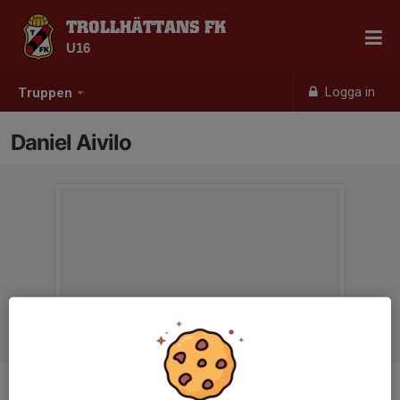
TROLLHÄTTANS FK
U16
Logga in
Truppen
Daniel Aivilo
Titel
Ass tränare.