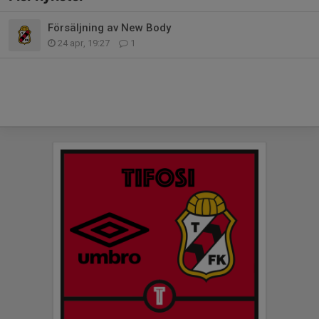
Försäljning av New Body
24 apr, 19:27
1