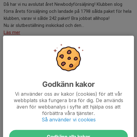
Då har vi nu avslutat året Newbodyförsäljning! Klubben slog
förra årets försäljning och landade på 1798 sålda paket för hela
klubben, varav vi sålde 242 paket! Bra jobbat allihopa!
Nu är slutbeställning inskickad och den...
Läs mer
Sista veckan med försäljningen
24 maj, 08:39
0 kommentarer
Bra jobbat alla som var med på klassbollen med sina klasser
igår!
Godkänn kakor
Nu drar sista veckan igång med försäljningen av NewBody. Tack
för er insats så långt, vi har hittills sålt 146 paket tillsammans.
Vi använder oss av kakor (cookies) för att vår
webbplats ska fungera bra för dig. De används
Jättebra!
även för webbanalys i syfte att hjälpa oss att
Fram till på...
förbättra våra tjänster.
Läs mer
Så använder vi cookies
Godkänn alla kakor