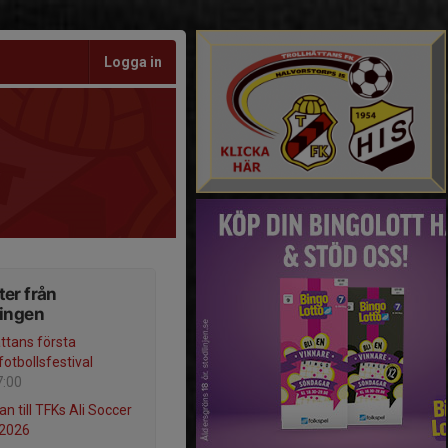
Logga in
er från
ningen
ättans första
fotbollsfestival
7:00
n till TFKs Ali Soccer
2026