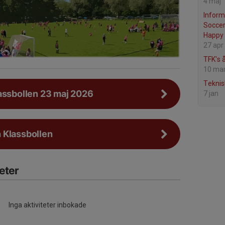
4 maj
Inform
Socce
Happy 
27 apr
TFK's 
10 ma
Teknis
assbollen 23 maj 2026
7 jan
 Klassbollen
eter
Inga aktiviteter inbokade