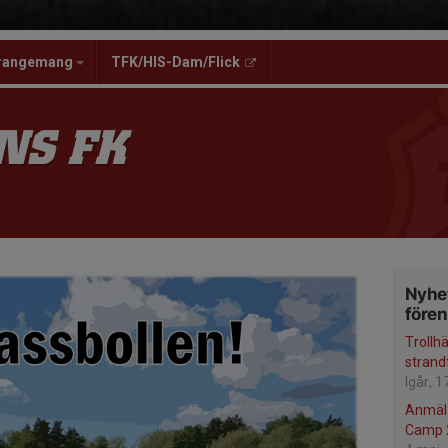
rangemang
TFK/HIS-Dam/Flick
NS FK
Nyhet
före
Trollh
strand
Igår, 1
Anmäla
Camp 