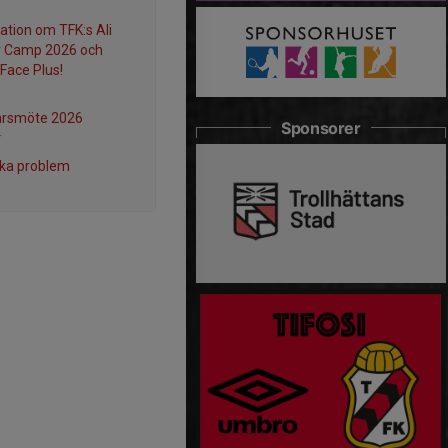
ation om TFK:s Ali
r Camp 2026 och
Face Plus!
årsmöte 2026
Sponsorer
r
ka problem