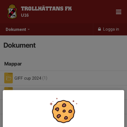
TROLLHÄTTANS FK
U16
Logga in
Dokument
Dokument
Mappar
GIFF cup 2024
(1)
GIFF cup 2025
(0)
KICK ON CUP
(0)
Checklista kiosken ungdomsmatcher.pdf
0,10 MB
| Kiosk tjänst.