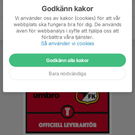
overgang_spelarens_godkannande.pdf
Godkänn kakor
0,22 MB
Vi använder oss av kakor (cookies) för att vår
webbplats ska fungera bra för dig. De används
även för webbanalys i syfte att hjälpa oss att
förbättra våra tjänster.
Så använder vi cookies
Godkänn alla kakor
Bara nödvändiga