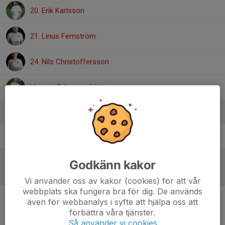
20. Erik Karlsson
21. Linus Fernström
24. Nils Christoffersson
Vincent Eriksson
, P011
Ledare
Klas Karlsson
Assisterande och webb
Godkänn kakor
Referat
Vi använder oss av kakor (cookies) för att vår
webbplats ska fungera bra för dig. De används
även för webbanalys i syfte att hjälpa oss att
Inget referat skrivet
förbättra våra tjänster.
Så använder vi cookies