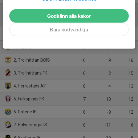
Godkänn alla kakor
Tabell
Bara nödvändiga
Pojkar Div 2 Norra
M
+/-
P
1. Vara SK
8
19
21
2. Trollhättan BOIS
10
9
16
3. Trollhättans FK
10
2
15
4. Herrestads AIF
8
4
13
5. Falköpings FK
7
10
12
6. Götene IF
8
-9
12
7. Halvorstorps IS
8
-11
6
8. Skultorps IF