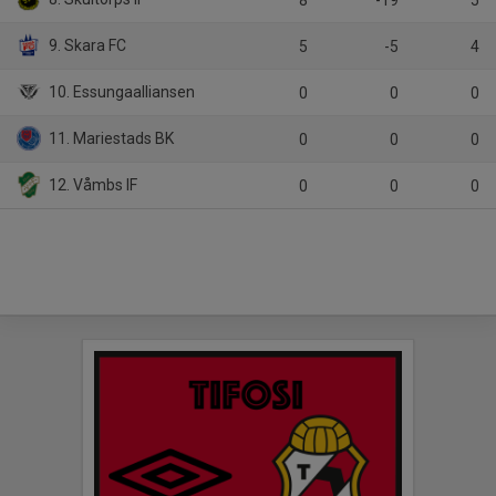
8
-19
5
9. Skara FC
5
-5
4
10. Essungaalliansen
0
0
0
11. Mariestads BK
0
0
0
12. Våmbs IF
0
0
0