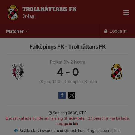
TROLLHÄTTANS FK
Jr-lag
Logga in
Matcher
Falköpings FK - Trollhättans FK
Pojkar Div 2 Norra
4 - 0
28 jun, 11:00, Odenplan B-plan
Samling 08:30, STIP
Endast kallade kunde anmäla sig till aktiviteten. 21 personer var kallade.
Logga in här
Snälla skriv i svaret om ni kör och hur många platser ni har.