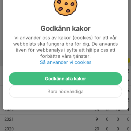
Ålder
17 år
Godkänn kakor
Våran trollgubbe med en härlig assistfot.
Vi använder oss av kakor (cookies) för att vår
webbplats ska fungera bra för dig. De används
även för webbanalys i syfte att hjälpa oss att
förbättra våra tjänster.
ALLA SERIER
ALLA ÅR
Så använder vi cookies
2026
30
8
5
6
Godkänn alla kakor
2025
25
2
9
8
2024
25
1
1
2
Bara nödvändiga
2023
31
4
10
5
2022
24
15
10
1
2021
9
0
0
0
2020
20
0
0
0