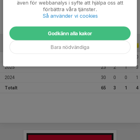
även för webbanalys i syfte att hjälpa oss att
Ålder
18 år
förbättra våra tjänster.
Så använder vi cookies
Godkänn alla kakor
ALLA SERIER
ALLA ÅR
Bara nödvändiga
2026
12
1
0
0
2025
23
2
1
3
2024
30
0
0
1
Totalt
65
3
1
4