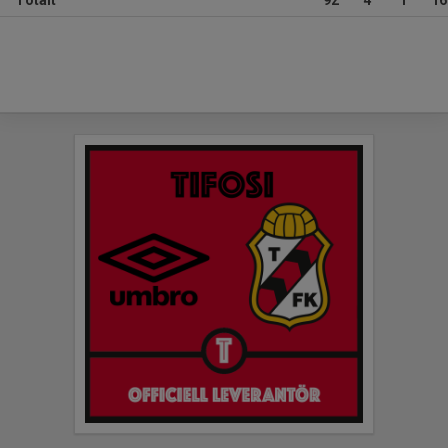
Totalt
92
4
1
16