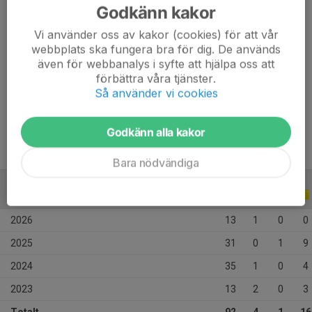
Ålder
18 år
Godkänn kakor
Tidigare klubbar
Halvorstorp IS
Vi använder oss av kakor (cookies) för att vår
webbplats ska fungera bra för dig. De används
även för webbanalys i syfte att hjälpa oss att
förbättra våra tjänster.
Försvarsgenaral med enorm pondus och inställning, som 
Så använder vi cookies
grädde på moset har grabben en uppspelsfot som får 
publiken att rodna.
Godkänn alla kakor
Bara nödvändiga
ALLA SERIER
ALLA ÅR
2026
13
1
0
0
2025
31
0
1
9
2024
35
1
0
4
2023
13
2
0
3