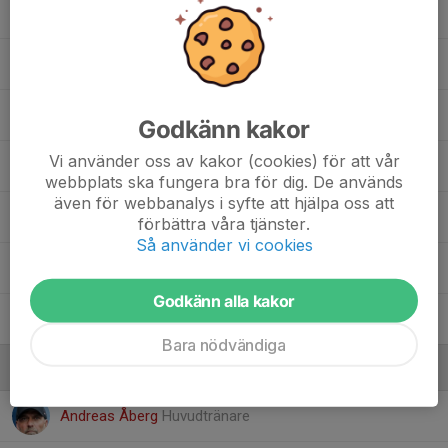
14. Karl Lindberg
18. Rosen Kolev
20. Erik Karlsson
Godkänn kakor
Vi använder oss av kakor (cookies) för att vår
22. Ludvig Edh
webbplats ska fungera bra för dig. De används
även för webbanalys i syfte att hjälpa oss att
23. Ture Zetterlund
förbättra våra tjänster.
Så använder vi cookies
24. Måns Orava
Godkänn alla kakor
24. Nils Christoffersson
Bara nödvändiga
Ledare
Andreas Åberg
Huvudtränare