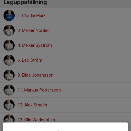
Laguppställning
1. Charlie Mark
3. Melker Nordén
4. Melker Byström
6. Leo Ström
9. Elias Johansson
11. Markus Pettersson
12. Alex Smedh
13. Olle Wadenstein