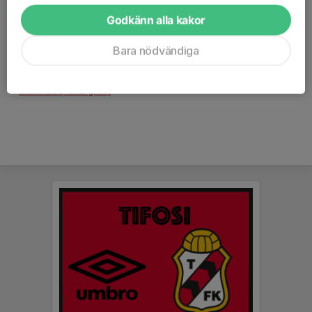
A:
Stavrelunds IP (STIP)
Godkänn alla kakor
B:
Edsborg IP
C:
Granngårdens IP
Bara nödvändiga
D:
Lyrfågel Konstgräs
E:
Bergtäktens Konstgräs
F:
Slätthult (Naturgräs)