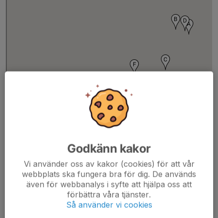
Godkänn kakor
Visa
Trollhättans Fotbollsklubb
på en större karta
Vi använder oss av kakor (cookies) för att vår
webbplats ska fungera bra för dig. De används
Lista planer
även för webbanalys i syfte att hjälpa oss att
Huvudplanen är självklart STIP.
förbättra våra tjänster.
Så använder vi cookies
Se länkar till kartor nedan.