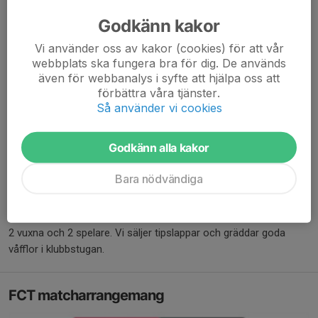
Godkänn kakor
Vi använder oss av kakor (cookies) för att vår
webbplats ska fungera bra för dig. De används
även för webbanalys i syfte att hjälpa oss att
förbättra våra tjänster.
Så använder vi cookies
Godkänn alla kakor
Bara nödvändiga
Tipspromenad söndagar kl. 09.00-14.00,
2 vuxna och 2 spelare. Vi säljer tipslappar och gräddar goda
våfflor i klubbstugan.
FCT matcharrangemang