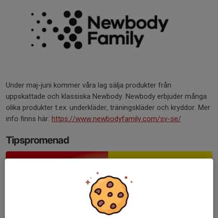
Under maj-juni kommer våra lag sälja produkter från
uppskattade och klassiska Newbody. Newbody erbjuder många
olika produkter t.ex. underkläder, träningskläder och kryddor. Mer
info finns här:
https://www.newbodyfamily.com/sv-se/
Tipspromenad