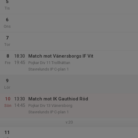
5
Tis
6
Ons
7
Tor
8
18:30
Match mot Vänersborgs IF Vit
19:45
Fre
Pojkar Div 11 Trollhättan
Stavrelunds IP C-plan 1
9
Lör
10
13:30
Match mot IK Gauthiod Röd
14:45
Sön
Pojkar Div 13 Vänersborg
Stavrelunds IP C-plan 1
v.20
11