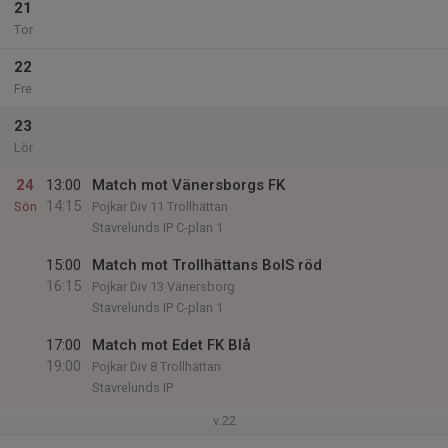
21
Tor
22
Fre
23
Lör
24
13:00
Match mot Vänersborgs FK
14:15
Sön
Pojkar Div 11 Trollhättan
Stavrelunds IP C-plan 1
15:00
Match mot Trollhättans BoIS röd
16:15
Pojkar Div 13 Vänersborg
Stavrelunds IP C-plan 1
17:00
Match mot Edet FK Blå
19:00
Pojkar Div 8 Trollhättan
Stavrelunds IP
v.22