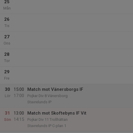
25
Mån
26
Tis
27
Ons
28
Tor
29
Fre
30
15:00
Match mot Vänersborgs IF
17:00
Lör
Pojkar Div 8 Vänersborg
Stavrelunds IP
31
13:00
Match mot Skoftebyns IF Vit
14:15
Sön
Pojkar Div 11 Trollhättan
Stavrelunds IP C-plan 1