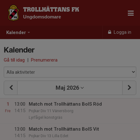
TROLLHÄTTANS FK
Ungdomsdomare
Logga in
Kalender
Kalender
Gå till idag
|
Prenumerera
Maj 2026
1
13:00
Match mot Trollhättans BoIS Röd
14:15
Fre
Pojkar Div 11 Vänersborg
Lyrfågel konstgräs
13:00
Match mot Trollhättans BoIS Vit
14:15
Pojkar Div 13 Lilla Edet