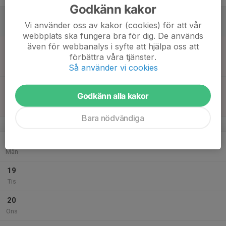
Godkänn kakor
16
Vi använder oss av kakor (cookies) för att vår
Lör
webbplats ska fungera bra för dig. De används
17
17:00
Match mot Skoftebyns IF Vit
även för webbanalys i syfte att hjälpa oss att
18:15
förbättra våra tjänster.
Sön
Pojkar Div 9 Vänersborg
Så använder vi cookies
Stavrelunds IP C-plan 1
17:00
Match mot IK Gauthiod
Godkänn alla kakor
19:00
Pojkar Div 8 Vänersborg
Stavrelunds IP
Bara nödvändiga
v.21
18
Mån
19
Tis
20
Ons