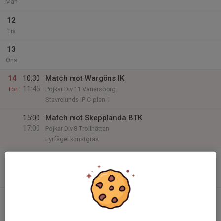
Mån
12
Tis
13
Ons
14
10:30
Match mot Wargöns IK
11:45
Tor
Pojkar Div 11 Vänersborg
Stavrelunds IP C-plan 1
15:00
Match mot Skepplanda BTK
17:00
Pojkar Div 8 Trollhättan
Lyrfågel konstgräs
15
18:30
Match mot Trollhättans BoIS Vit
19:45
Fre
Pojkar Div 10 Trollhättan
Stavrelunds IP C-plan 1
18:30
Match mot Edet FK
19:45
Pojkar Div 13 Lilla Edet
Stavrelunds IP C-plan 1