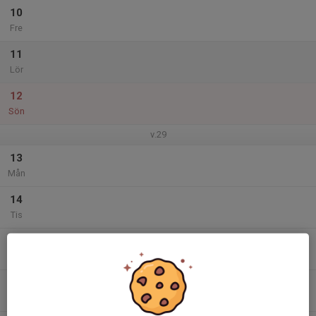
10
Fre
11
Lör
12
Sön
v.29
13
Mån
14
Tis
15
Ons
16
Tor