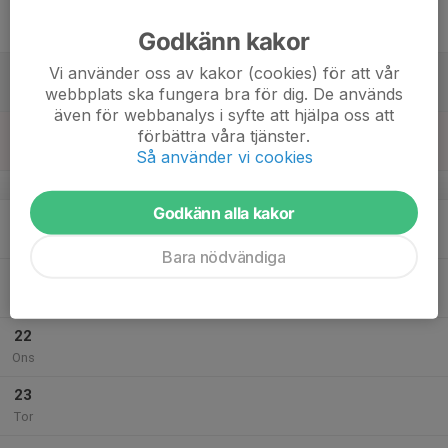
17
Fre
Godkänn kakor
18
Vi använder oss av kakor (cookies) för att vår
webbplats ska fungera bra för dig. De används
Lör
även för webbanalys i syfte att hjälpa oss att
19
förbättra våra tjänster.
Sön
Så använder vi cookies
v.30
Godkänn alla kakor
20
Mån
Bara nödvändiga
21
Tis
22
Ons
23
Tor