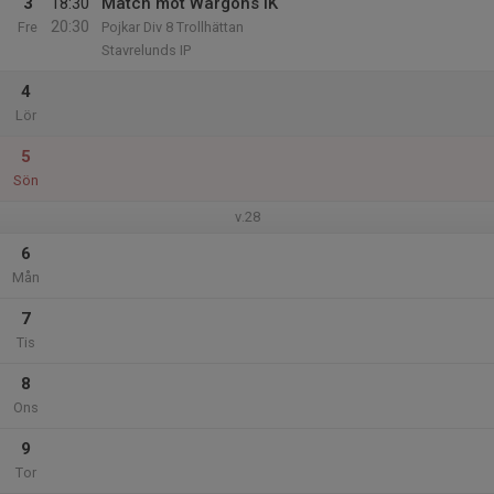
3
18:30
Match mot Wargöns IK
20:30
Fre
Pojkar Div 8 Trollhättan
Stavrelunds IP
4
Lör
5
Sön
v.28
6
Mån
7
Tis
8
Ons
9
Tor