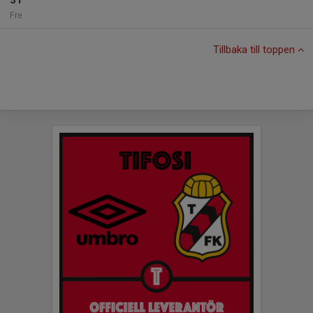
31
Fre
Tillbaka till toppen