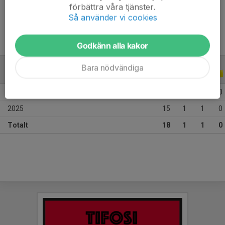
förbättra våra tjänster.
Ålder
16 år
Så använder vi cookies
Godkänn alla kakor
Bara nödvändiga
ALLA SERIER
ALLA ÅR
2026
3
0
0
0
2025
15
1
1
0
Totalt
18
1
1
0