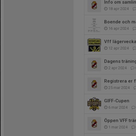
Info om samlin
18 apr 2024
Boende och ma
16 apr 2024
Vff lägervecka
12 apr 2024
Dagens träning
2 apr 2024
Registrera er 
25 mar 2024
GIFF-Cupen
6 mar 2024
Öppen VFF trä
1 mar 2024