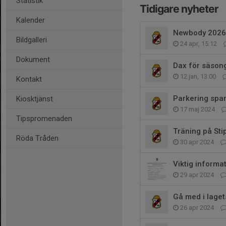
Statistik
Tidigare nyheter
Kalender
Newbody 2026
Bildgalleri
24 apr, 15:12
Dokument
Dax för säson
12 jan, 13:00
Kontakt
Parkering spar
Kiosktjänst
17 maj 2024
Tipspromenaden
Träning på Stip 
Röda Tråden
30 apr 2024
Viktig informa
29 apr 2024
Gå med i laget
26 apr 2024