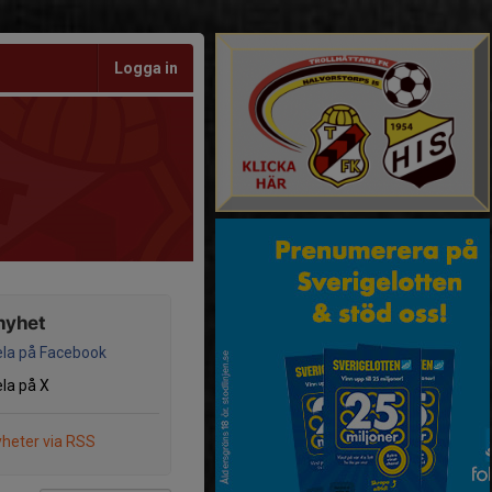
Logga in
nyhet
la på Facebook
la på X
heter via RSS