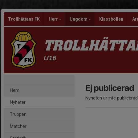
Trollhättans FK
Herr
Ungdom
Klassbollen
Ar
TROLLHÄTTA
U16
Ej publicerad
Hem
Nyheten är inte publicerad
Nyheter
Truppen
Matcher