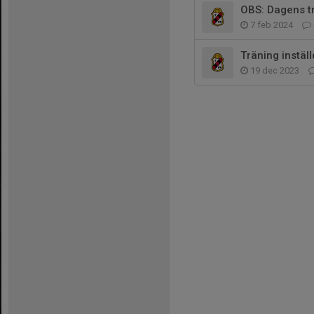
OBS: Dagens trä
7 feb 2024
Träning instäl
19 dec 2023