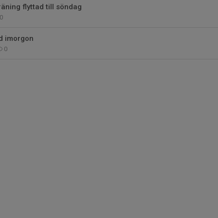
ning flyttad till söndag
0
ld imorgon
0