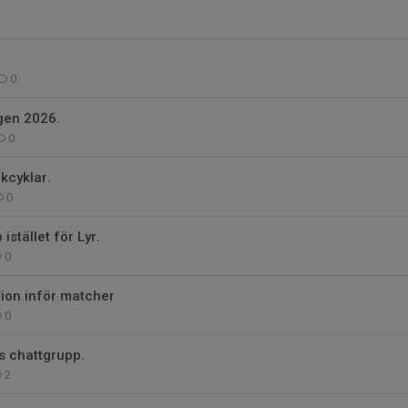
0
gen 2026.
0
kcyklar.
0
istället för Lyr.
0
tion inför matcher
0
s chattgrupp.
2