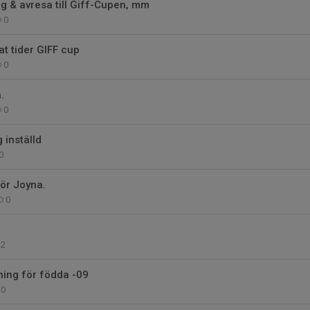
g & avresa till Giff-Cupen, mm
0
t tider GIFF cup
0
.
0
 inställd
0
för Joyna.
0
2
ning för födda -09
0