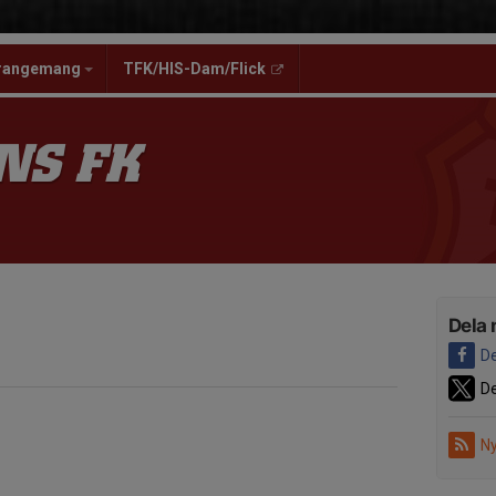
rangemang
TFK/HIS-Dam/Flick
NS FK
Dela 
De
De
Ny