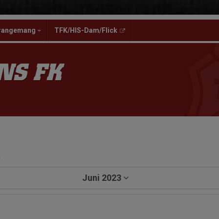
rangemang
TFK/HIS-Dam/Flick
NS FK
a
Juni 2023