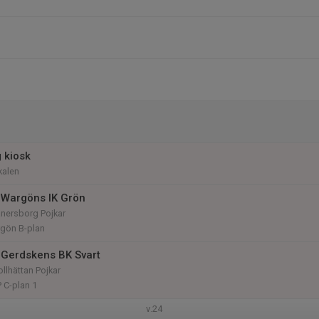
 kiosk
kalen
 Wargöns IK Grön
änersborg Pojkar
argön B-plan
Gerdskens BK Svart
ollhättan Pojkar
P C-plan 1
v.24