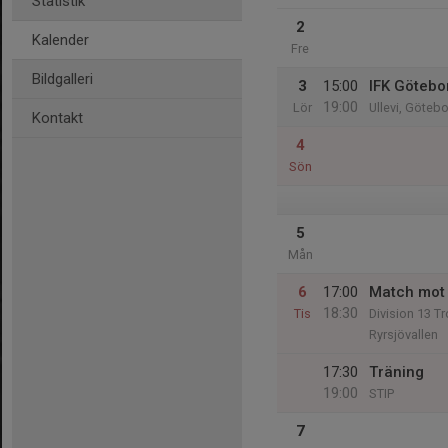
Statistik
2
Kalender
Fre
Bildgalleri
3
15:00
IFK Götebor
19:00
Lör
Ullevi, Göteb
Kontakt
4
Sön
5
Mån
6
17:00
Match mot
18:30
Tis
Division 13 Tr
Ryrsjövallen
17:30
Träning
19:00
STIP
7