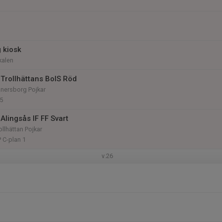
 kiosk
kalen
Trollhättans BoIS Röd
änersborg Pojkar
5
Alingsås IF FF Svart
ollhättan Pojkar
P C-plan 1
v.26