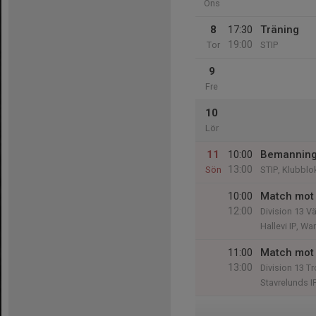
Ons
8
17:30
Träning
19:00
Tor
STIP
9
Fre
10
Lör
11
10:00
Bemanning
13:00
Sön
STIP, Klubblo
10:00
Match mot
12:00
Division 13 V
Hallevi IP, W
11:00
Match mot 
13:00
Division 13 Tr
Stavrelunds I