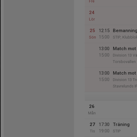
Fre
24
Lör
25
12:15
Bemanning
15:00
Sön
STIP, Klubblo
13:00
Match mot 
15:00
Division 13 V
Torsbovallen 
13:00
Match mot 
15:00
Division 13 Tr
Stavrelunds I
26
Mån
27
17:30
Träning
19:00
Tis
STIP