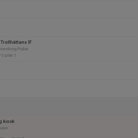
Trollhättans IF
änersborg Pojkar
P C-plan 1
 kiosk
kalen