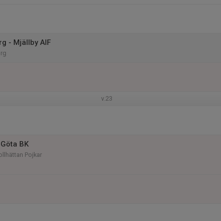
g - Mjällby AIF
org
v.23
 Göta BK
ollhättan Pojkar