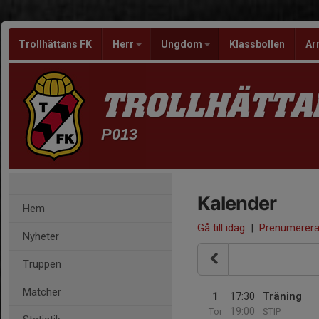
Trollhättans FK
Herr
Ungdom
Klassbollen
Ar
TROLLHÄTTA
P013
Kalender
Hem
Gå till idag
|
Prenumerer
Nyheter
Truppen
Matcher
1
17:30
Träning
19:00
Tor
STIP