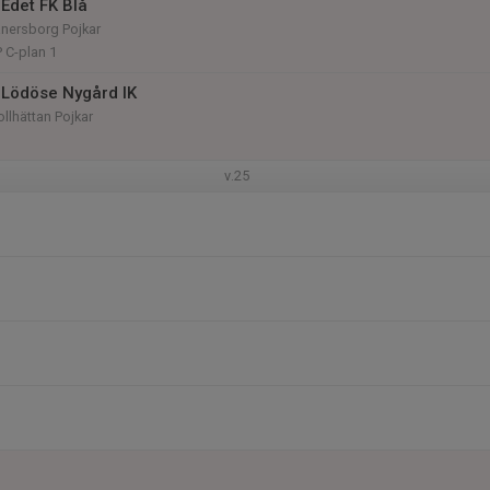
Edet FK Blå
änersborg Pojkar
P C-plan 1
Lödöse Nygård IK
ollhättan Pojkar
v.25