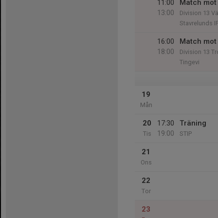
11:00
Match mot 
13:00
Division 13 V
Stavrelunds I
16:00
Match mot 
18:00
Division 13 Tr
Tingevi
19
Mån
20
17:30
Träning
19:00
Tis
STIP
21
Ons
22
Tor
23