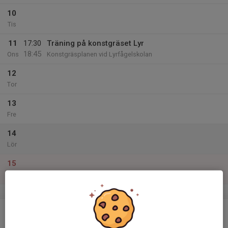
10
Tis
11
17:30
Träning på konstgräset Lyr
18:45
Ons
Konstgräsplanen vid Lyrfågelskolan
12
Tor
13
Fre
14
Lör
15
Sön
v.3
16
Mån