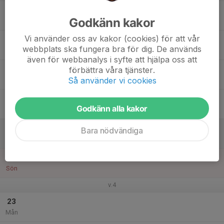
17
Godkänn kakor
Tis
Vi använder oss av kakor (cookies) för att vår
18
17:30
Träning på konstgräset Lyr
webbplats ska fungera bra för dig. De används
18:45
Ons
Konstgräsplanen vid Lyrfågelskolan
även för webbanalys i syfte att hjälpa oss att
19
förbättra våra tjänster.
Så använder vi cookies
Tor
20
Godkänn alla kakor
Fre
21
Bara nödvändiga
Lör
22
Sön
v.4
23
Mån