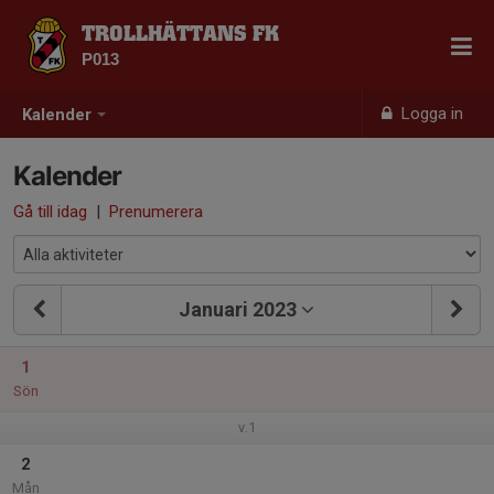
TROLLHÄTTANS FK
P013
Logga in
Kalender
Kalender
Gå till idag
|
Prenumerera
Januari 2023
1
Sön
v.1
2
Mån