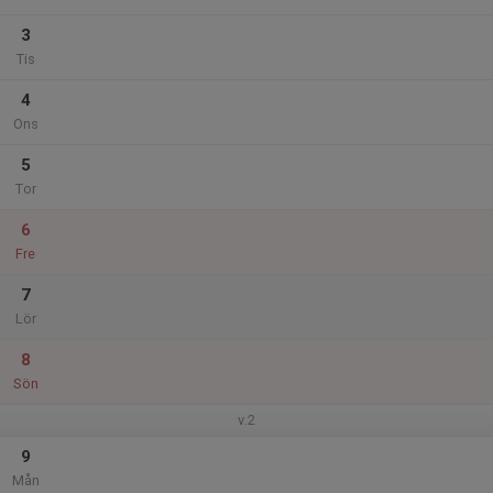
3
Tis
4
Ons
5
Tor
6
Fre
7
Lör
8
Sön
v.2
9
Mån