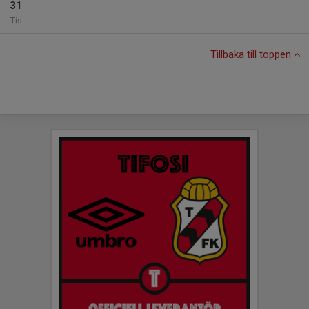
31
Tis
Tillbaka till toppen