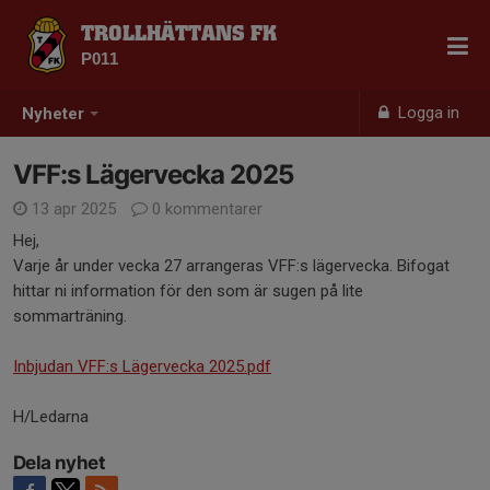
TROLLHÄTTANS FK
P011
Logga in
Nyheter
VFF:s Lägervecka 2025
13 apr 2025
0 kommentarer
Hej,
Varje år under vecka 27 arrangeras VFF:s lägervecka. Bifogat
hittar ni information för den som är sugen på lite
sommarträning.
Inbjudan VFF:s Lägervecka 2025.pdf
H/Ledarna
Dela nyhet