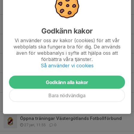
Registrering av spelare inför serie 2026
24 mar, 20:50
0
Allmän info. om träningar
24 mar, 07:47
0
Godkänn kakor
Vi använder oss av kakor (cookies) för att vår
Eskilscupen 2026
webbplats ska fungera bra för dig. De används
7 mar, 10:39
0
även för webbanalys i syfte att hjälpa oss att
förbättra våra tjänster.
Inställda träningar ons 18/2
Så använder vi cookies
18 feb, 11:52
0
Föräldrauppdrag 2026 - del 1
Godkänn alla kakor
8 feb, 19:52
0
Bara nödvändiga
Fysträningar måndagar & onsdagar
3 feb, 13:32
0
Öppna träningar Västergötlands Fotbollförbund
27 jan, 11:55
0