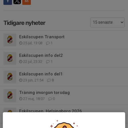
Tidigare nyheter
Eskilscupen Transport
25 jul, 13:08
1
Eskilscupen info del2
22 jul, 23:32
1
Eskilscupen info del1
23 jun, 21:54
8
Träning imorgon torsdag
27 maj, 18:07
0
Eskilscupen, Helsingborg 2026
11 maj, 23:34
0