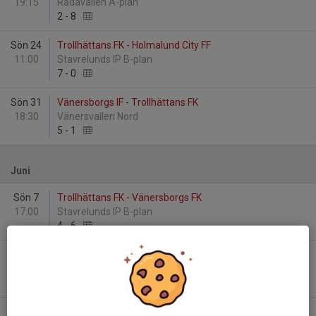
19:15
Rådavallen A-plan
2
-
8
Sön 24
Trollhättans FK - Holmalund City FF
11:00
Stavrelunds IP B-plan
7
-
0
Sön 31
Vänersborgs IF - Trollhättans FK
18:30
Vänersvallen Nord
5
-
1
Juni
Sön 7
Trollhättans FK - Vänersborgs FK
17:00
Stavrelunds IP B-plan
4
-
6
Sön 14
Wargöns IK - Trollhättans FK
11:00
Hallevi IP, Wargön B-plan
4
-
0
Sön 21
Trollhättans FK - Trollhättans BoIS