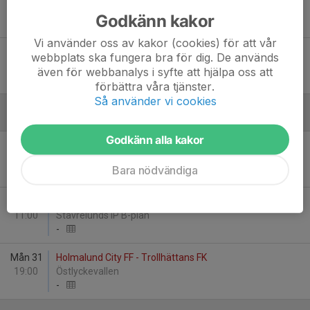
17:00
Stavrelunds IP B-plan
Godkänn kakor
1
-
3
Vi använder oss av kakor (cookies) för att vår
Mån 29
IFK Trollhättan - Trollhättans FK
webbplats ska fungera bra för dig. De används
00:00
Kamratgårdens IP B-plan
även för webbanalys i syfte att hjälpa oss att
-
förbättra våra tjänster.
Så använder vi cookies
Augusti
Godkänn alla kakor
Fre 14
Gerdskens BK Vit - Trollhättans FK
19:00
Gerdskenvallen A-plan
Bara nödvändiga
-
Lör 22
Trollhättans FK - Råda BK Svart
11:00
Stavrelunds IP B-plan
-
Mån 31
Holmalund City FF - Trollhättans FK
19:00
Östlyckevallen
-