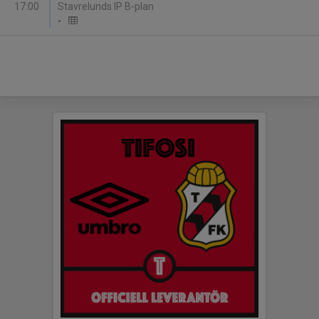
17:00
Stavrelunds IP B-plan
-