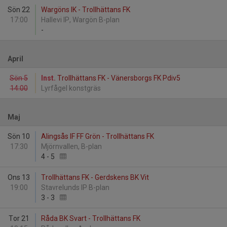
Sön 22
Wargöns IK - Trollhättans FK
17:00
Hallevi IP, Wargön B-plan
-
April
Sön 5
Inst.
Trollhättans FK - Vänersborgs FK Pdiv5
14:00
Lyrfågel konstgräs
Maj
Sön 10
Alingsås IF FF Grön - Trollhättans FK
17:30
Mjörnvallen, B-plan
4
-
5
Ons 13
Trollhättans FK - Gerdskens BK Vit
19:00
Stavrelunds IP B-plan
3
-
3
Tor 21
Råda BK Svart - Trollhättans FK