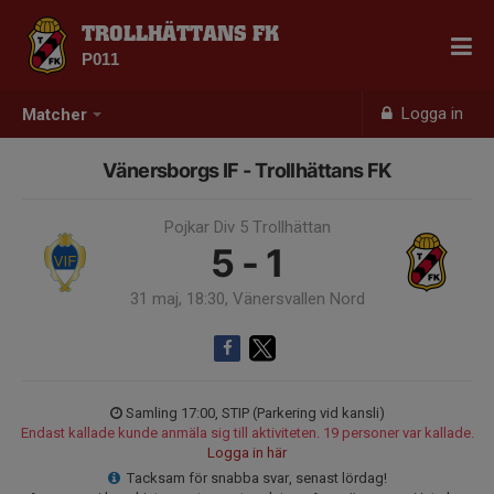
TROLLHÄTTANS FK
P011
Logga in
Matcher
Vänersborgs IF - Trollhättans FK
Pojkar Div 5 Trollhättan
5 - 1
31 maj, 18:30, Vänersvallen Nord
Samling 17:00, STIP (Parkering vid kansli)
Endast kallade kunde anmäla sig till aktiviteten. 19 personer var kallade.
Logga in här
Tacksam för snabba svar, senast lördag!