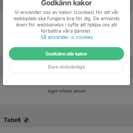
Godkänn kakor
Ledare
Vi använder oss av kakor (cookies) för att vår
webbplats ska fungera bra för dig. De används
Christer Lund
Tränare
även för webbanalys i syfte att hjälpa oss att
förbättra våra tjänster.
Johan Larsson
Tränare
Så använder vi cookies
Oscar Lund
Ledare
Godkänn alla kakor
Bara nödvändiga
Referat
Inget referat skrivet
Tabell