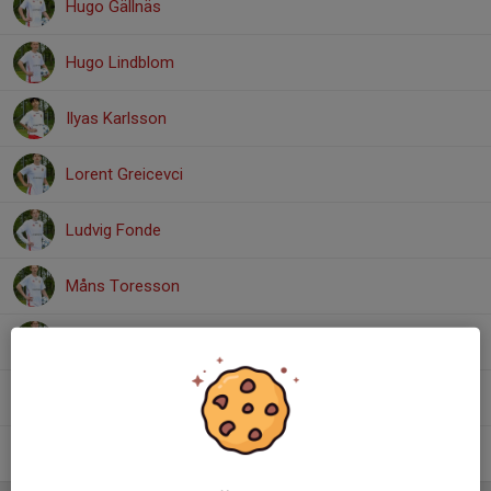
Hugo Gällnäs
Hugo Lindblom
Ilyas Karlsson
Lorent Greicevci
Ludvig Fonde
Måns Toresson
Svante Wiman
Ville Mark
Vincent Eriksson