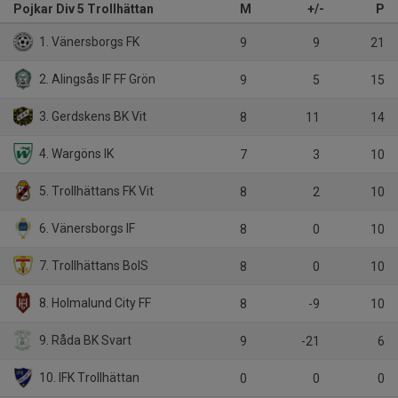
Pojkar Div 5 Trollhättan
M
+/-
P
1. Vänersborgs FK
9
9
21
2. Alingsås IF FF Grön
9
5
15
3. Gerdskens BK Vit
8
11
14
4. Wargöns IK
7
3
10
5. Trollhättans FK Vit
8
2
10
6. Vänersborgs IF
8
0
10
7. Trollhättans BoIS
8
0
10
8. Holmalund City FF
8
-9
10
9. Råda BK Svart
9
-21
6
10. IFK Trollhättan
0
0
0