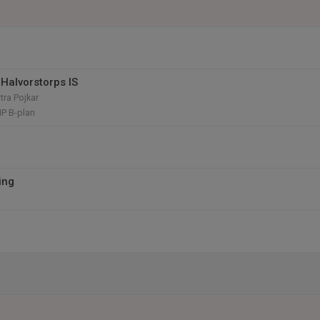
Halvorstorps IS
tra Pojkar
IP B-plan
ing