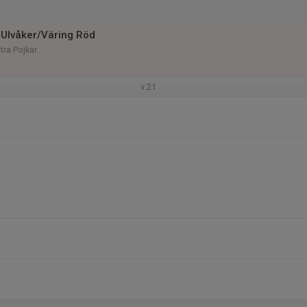
Ulvåker/Väring Röd
tra Pojkar
v.21