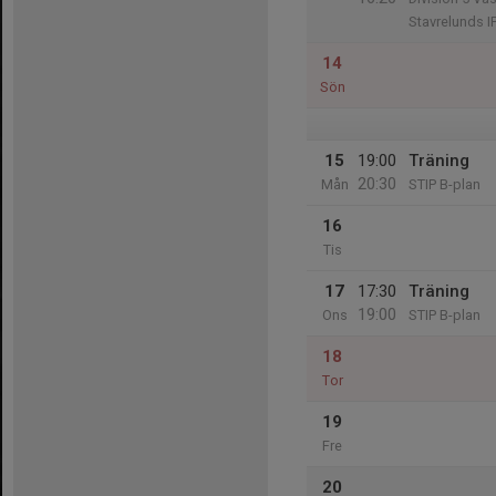
Stavrelunds I
14
Sön
15
19:00
Träning
20:30
Mån
STIP B-plan
16
Tis
17
17:30
Träning
19:00
Ons
STIP B-plan
18
Tor
19
Fre
20