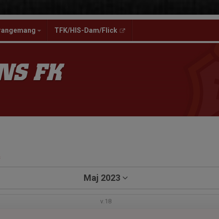
rangemang
TFK/HIS-Dam/Flick
NS FK
a
Maj 2023
v.18