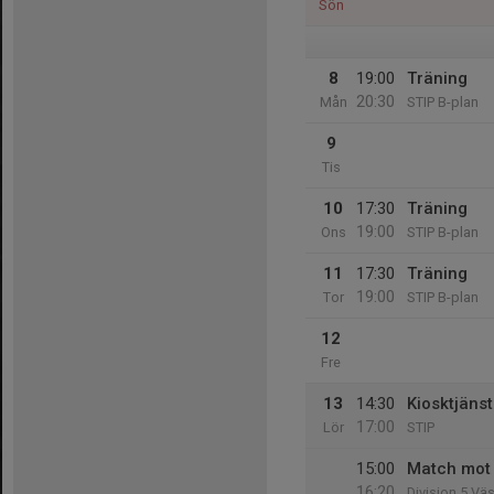
Sön
8
19:00
Träning
20:30
Mån
STIP B-plan
9
Tis
10
17:30
Träning
19:00
Ons
STIP B-plan
11
17:30
Träning
19:00
Tor
STIP B-plan
12
Fre
13
14:30
Kiosktjänst
17:00
Lör
STIP
15:00
Match mot 
16:20
Division 5 Väs