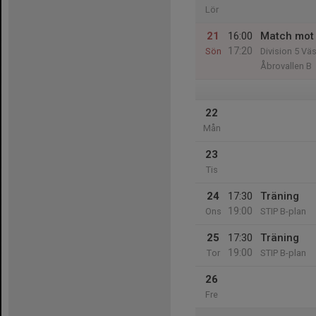
Lör
21
16:00
Match mot 
17:20
Sön
Division 5 Väs
Åbrovallen B
22
Mån
23
Tis
24
17:30
Träning
19:00
Ons
STIP B-plan
25
17:30
Träning
19:00
Tor
STIP B-plan
26
Fre