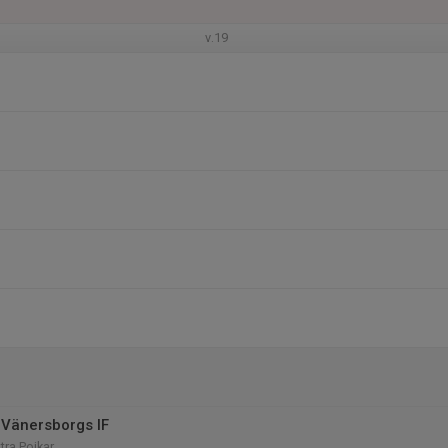
v.19
Vänersborgs IF
tra Pojkar