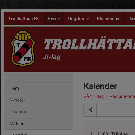
Trollhättans FK
Herr
Ungdom
Klassbollen
Ar
TROLLHÄTTA
Jr-lag
Kalender
Hem
Gå till idag
|
Prenumerer
Nyheter
Truppen
Matcher
1
11:00
Träning