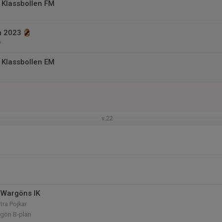
t Klassbollen FM
n 2023
P
t Klassbollen EM
v.22
 Wargöns IK
tra Pojkar
argön B-plan