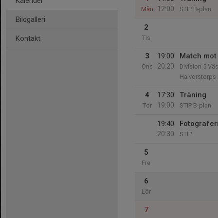
Kalender
12:00
Mån
STIP B-plan
Bildgalleri
2
Kontakt
Tis
3
19:00
Match mot 
20:20
Ons
Division 5 Väs
Halvorstorps 
4
17:30
Träning
19:00
Tor
STIP B-plan
19:40
Fotografer
20:30
STIP
5
Fre
6
Lör
7