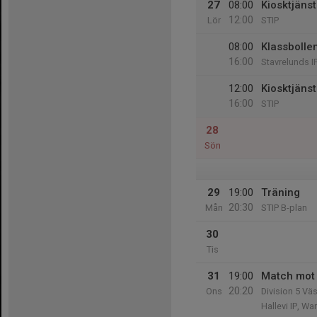
27
08:00
Kiosktjäns
12:00
Lör
STIP
08:00
Klassbolle
16:00
Stavrelunds I
12:00
Kiosktjäns
16:00
STIP
28
Sön
29
19:00
Träning
20:30
Mån
STIP B-plan
30
Tis
31
19:00
Match mot
20:20
Ons
Division 5 Väs
Hallevi IP, W