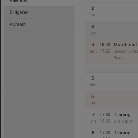
Kalender
2
Bildgalleri
Fre
Kontakt
3
Lör
4
18:00
Match mot 
19:20
Sön
Division 5 Väs
Brynet
5
Mån
6
Tis
7
17:30
Träning
19:00
Ons
STIP B-plan
8
17:30
Träning