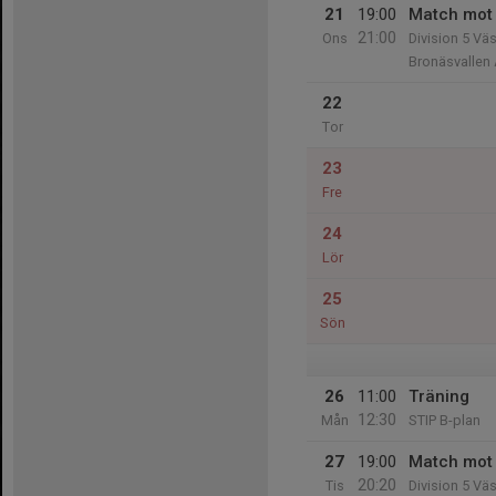
21
19:00
Match mot
21:00
Ons
Division 5 Väs
Bronäsvallen
22
Tor
23
Fre
24
Lör
25
Sön
26
11:00
Träning
12:30
Mån
STIP B-plan
27
19:00
Match mot 
20:20
Tis
Division 5 Väs