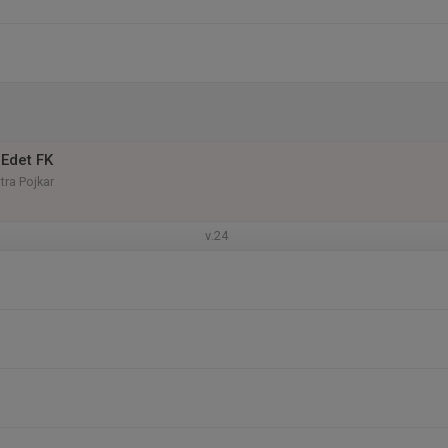
Edet FK
tra Pojkar
v.24