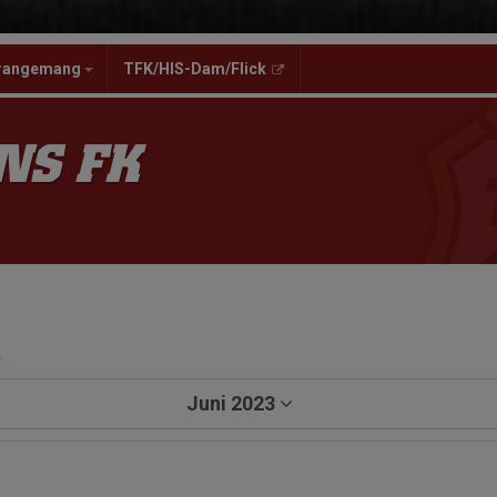
rangemang
TFK/HIS-Dam/Flick
NS FK
a
Juni 2023