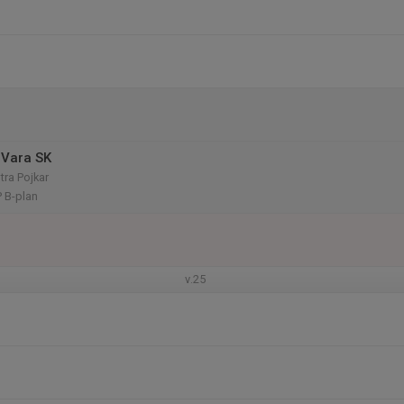
 Vara SK
tra Pojkar
P B-plan
v.25