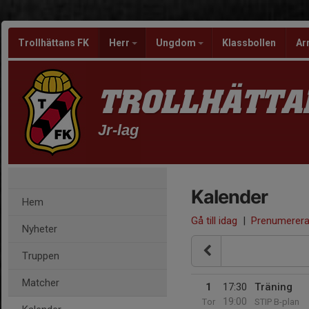
Trollhättans FK
Herr
Ungdom
Klassbollen
Ar
TROLLHÄTTA
Jr-lag
Kalender
Hem
Gå till idag
|
Prenumerer
Nyheter
Truppen
Matcher
1
17:30
Träning
19:00
Tor
STIP B-plan