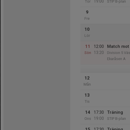
19:00
Tor
STIP B-plan
9
Fre
10
Lör
11
12:00
Match mot 
13:20
Sön
Division 5 Väs
Ekaråsen A
12
Mån
13
Tis
14
17:30
Träning
19:00
Ons
STIP B-plan
15
17:30
Träning