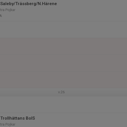
 Saleby/Trässberg/N.Härene
tra Pojkar
 A
v.26
Trollhättans BoIS
tra Pojkar