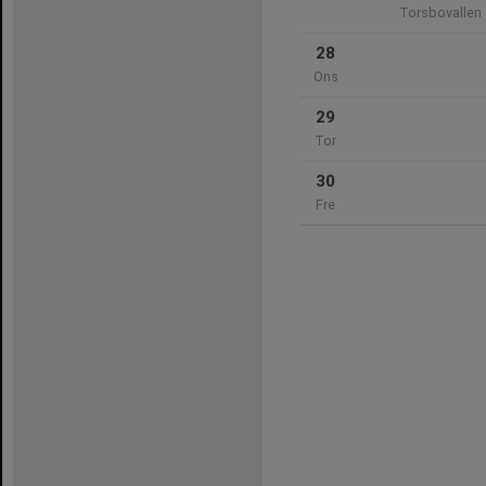
Torsbovallen 
28
Ons
29
Tor
30
Fre