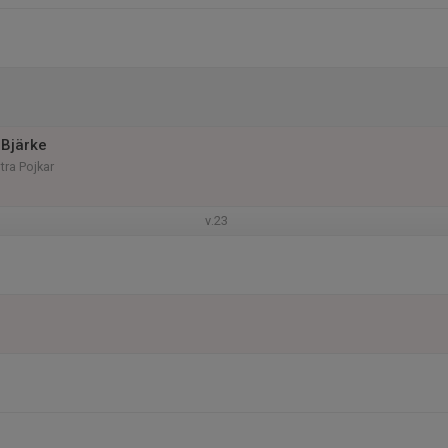
Bjärke
tra Pojkar
v.23