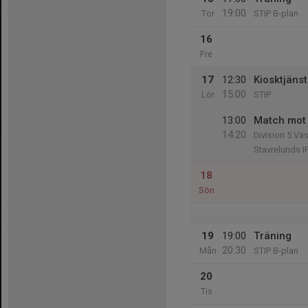
19:00
Tor
STIP B-plan
16
Fre
17
12:30
Kiosktjänst
15:00
Lör
STIP
13:00
Match mot
14:20
Division 5 Väs
Stavrelunds I
18
Sön
19
19:00
Träning
20:30
Mån
STIP B-plan
20
Tis