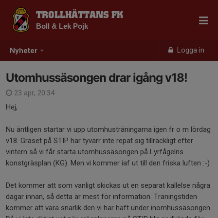
TROLLHÄTTANS FK
Boll & Lek Pojk
Logga in
Nyheter
Utomhussäsongen drar igång v18!
23 apr, 20:34
Hej,
Nu äntligen startar vi upp utomhusträningarna igen fr o m lördag
v18. Gräset på STIP har tyvärr inte repat sig tillräckligt efter
vintern så vi får starta utomhussäsongen på Lyrfågelns
konstgräsplan (KG). Men vi kommer iaf ut till den friska luften :-)
Det kommer att som vanligt skickas ut en separat kallelse några
dagar innan, så detta är mest för information. Träningstiden
kommer att vara snarlik den vi har haft under inomhussäsongen.