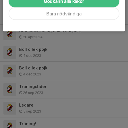
Godkänn alla kakor
Gratisaktiviteter på Ali Soccer Camp för barn födda 2018, 2019 och 2020
Bara nödvändiga
17 maj 2024
Utomhusträning boll o lek pojk
20 apr 2024
Boll o lek pojk
4 dec 2023
Boll o lek pojk
4 dec 2023
Träningstider
26 sep 2023
Ledare
5 sep 2023
Träning!