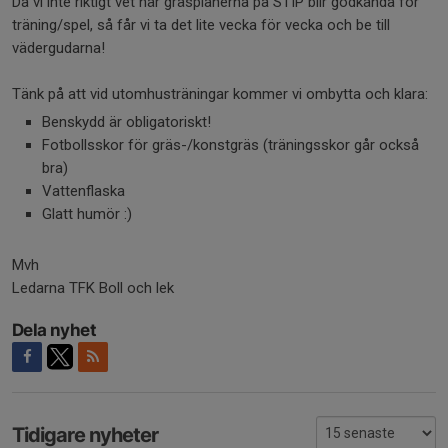
Då vi inte riktigt vet när gräsplanerna på STIP blir godkända för
träning/spel, så får vi ta det lite vecka för vecka och be till
vädergudarna!
Tänk på att vid utomhusträningar kommer vi ombytta och klara:
Benskydd är obligatoriskt!
Fotbollsskor för gräs-/konstgräs (träningsskor går också
bra)
Vattenflaska
Glatt humör :)
Mvh
Ledarna TFK Boll och lek
Dela nyhet
Tidigare nyheter