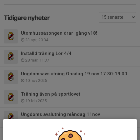
Tidigare nyheter
Utomhussäsongen drar igång v18!
23 apr, 20:34
Inställd träning Lör 4/4
28 mar, 11:37
Ungdomsavslutning Onsdag 19 nov 17:30-19:00
10 nov 2025
Träning även på sportlovet
19 feb 2025
Ungdoms avslutning måndag 11nov
9 nov 2024
Träning för boll och lek även på höstlovet