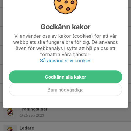
26 okt 2024
Sista utomhusträning 1/10
24 sep 2024
Godkänn kakor
Gratisaktiviteter på Ali Soccer Camp för barn födda 2018, 2019 och 2020
Vi använder oss av kakor (cookies) för att vår
17 maj 2024
webbplats ska fungera bra för dig. De används
även för webbanalys i syfte att hjälpa oss att
Utomhusträning boll o lek pojk
förbättra våra tjänster.
20 apr 2024
Så använder vi cookies
Boll o lek pojk
Godkänn alla kakor
4 dec 2023
Bara nödvändiga
Boll o lek pojk
4 dec 2023
Träningstider
26 sep 2023
Ledare