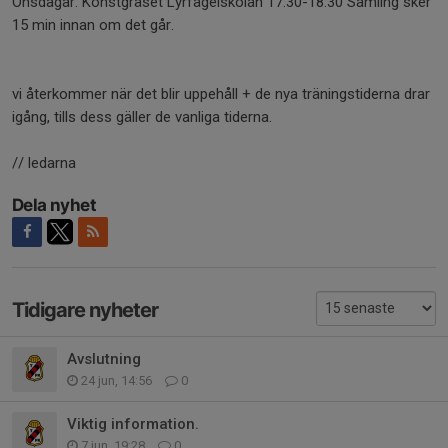
Onsdagar: Konstgräset Lyrfågelskolan 17:30-18:30 Samling sker
15 min innan om det går.
vi återkommer när det blir uppehåll + de nya träningstiderna drar
igång, tills dess gäller de vanliga tiderna.
// ledarna
Dela nyhet
Tidigare nyheter
Avslutning
24 jun, 14:56
0
Viktig information.
7 jun, 19:28
0