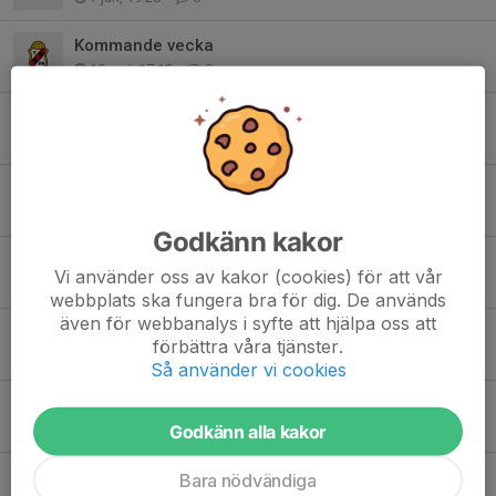
Kommande vecka
10 maj, 17:12
0
VIKTIGT!
5 maj, 16:31
0
Ingen träning måndag
3 maj, 13:59
0
Godkänn kakor
Information om kiosktjänst
Vi använder oss av kakor (cookies) för att vår
1 maj, 09:44
0
webbplats ska fungera bra för dig. De används
även för webbanalys i syfte att hjälpa oss att
Newbody 2026
förbättra våra tjänster.
30 apr, 21:05
0
Så använder vi cookies
Maxi Cup
Godkänn alla kakor
20 apr, 20:17
0
Träning utomhus måndag 20/4
Bara nödvändiga