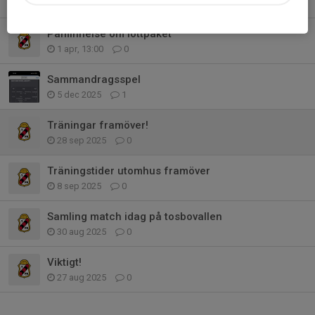
20 apr, 13:54
0
Påminnelse om lottpaket
1 apr, 13:00
0
Sammandragsspel
5 dec 2025
1
Träningar framöver!
28 sep 2025
0
Träningstider utomhus framöver
8 sep 2025
0
Samling match idag på tosbovallen
30 aug 2025
0
Viktigt!
27 aug 2025
0