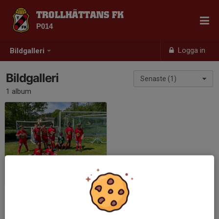
TROLLHÄTTANS FK
P014
Logga in
Bildgalleri
Bildgalleri
Senaste (1)
1 album
Matchfoton
2024-05-18
|
7 st