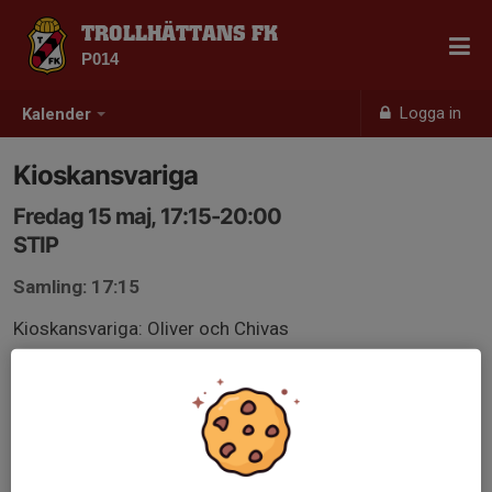
TROLLHÄTTANS FK
P014
Logga in
Kalender
Kioskansvariga
Fredag 15 maj, 17:15-20:00
STIP
Samling: 17:15
Kioskansvariga: Oliver och Chivas