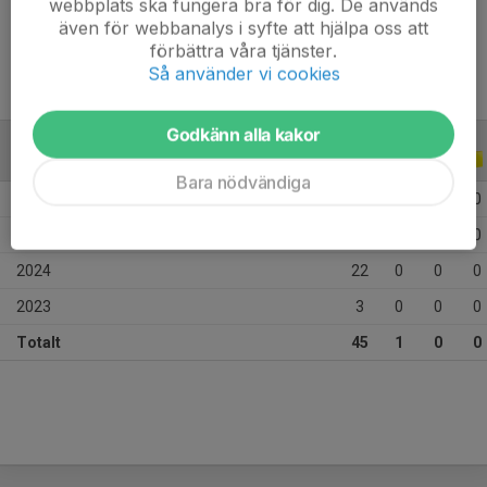
webbplats ska fungera bra för dig. De används
Ålder
14 år
även för webbanalys i syfte att hjälpa oss att
förbättra våra tjänster.
Så använder vi cookies
Godkänn alla kakor
ALLA SERIER
ALLA ÅR
Bara nödvändiga
2026
12
1
0
0
2025
8
0
0
0
2024
22
0
0
0
2023
3
0
0
0
Totalt
45
1
0
0