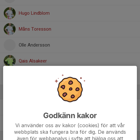
Hugo Lindblom
Måns Toresson
Olle Andersson
Qais Alsakeer
Svante Wiman
Ledare
Christer Lund
Tränare
Godkänn kakor
Hannes Lund
Tränare
Vi använder oss av kakor (cookies) för att vår
webbplats ska fungera bra för dig. De används
även för webbanalys i syfte att hjälpa oss att