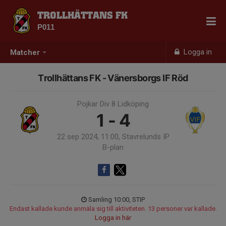
TROLLHÄTTANS FK
P011
Logga in
Matcher
Trollhättans FK - Vänersborgs IF Röd
Pojkar Div 8 Lidköping
1 - 4
22 sep 2024, 11:00, Stavrelunds IP
B-plan
Samling 10:00, STIP
Endast kallade kunde anmäla sig till aktiviteten. 13 personer var kallade.
Logga in här