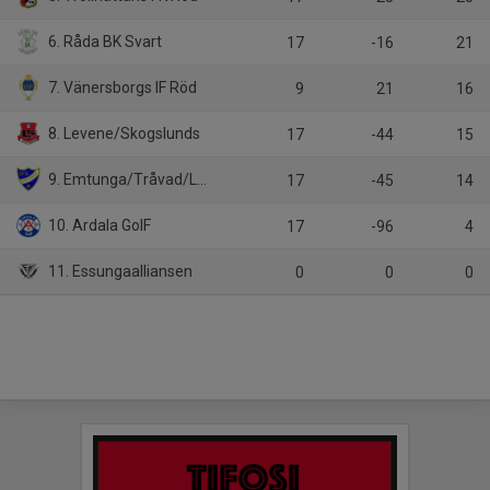
6. Råda BK Svart
17
-16
21
7. Vänersborgs IF Röd
9
21
16
8. Levene/Skogslunds
17
-44
15
9. Emtunga/Tråvad/Larv
17
-45
14
10. Ardala GoIF
17
-96
4
11. Essungaalliansen
0
0
0