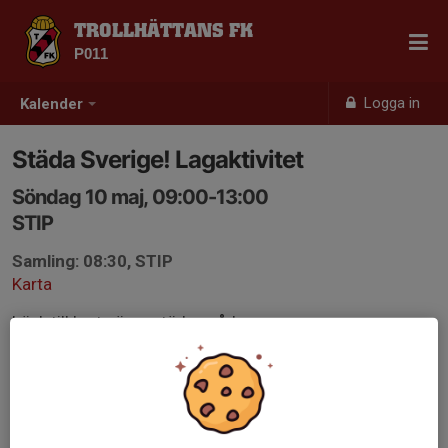
TROLLHÄTTANS FK
P011
Logga in
Kalender
Städa Sverige! Lagaktivitet
Söndag 10 maj, 09:00-13:00
STIP
Samling: 08:30, STIP
Karta
Länk till karta över städområde