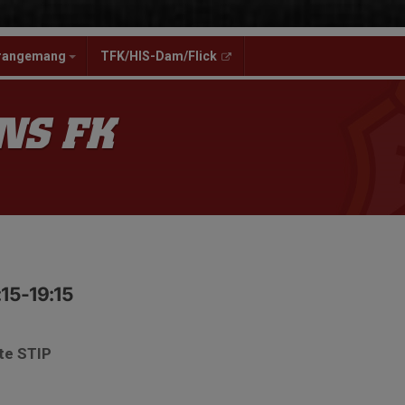
rangemang
TFK/HIS-Dam/Flick
NS FK
:15-19:15
te STIP