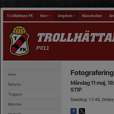
Trollhättans FK
Herr
Ungdom
Klassbollen
Ar
TROLLHÄTTA
P011
Fotografering
Hem
Måndag 11 maj, 18
Nyheter
STIP
Truppen
Samling: 17:45, Omby
Matcher