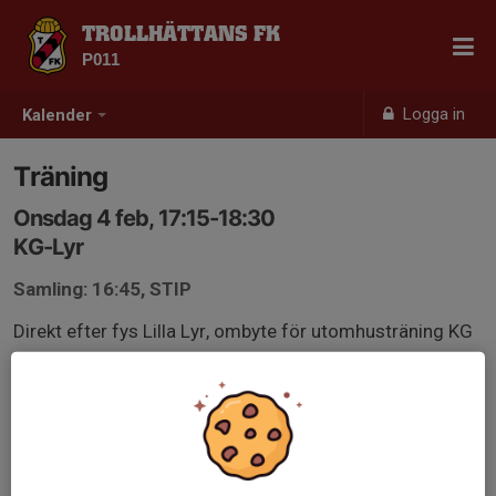
TROLLHÄTTANS FK
P011
Logga in
Kalender
Träning
Onsdag 4 feb, 17:15-18:30
KG-Lyr
Samling: 16:45, STIP
Direkt efter fys Lilla Lyr, ombyte för utomhusträning KG