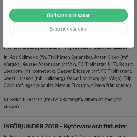
Ut
: Erik Grahn (aug: flytt till Umeå), Noah Nilsson (Häcken), Aca
Godkänn alla kakor
Selimovic (Sjuntorps IS), Kevin Ivarsson (Hjärtums IS), Joakim
Rosén (Thn Syrianska).
Bara nödvändiga
INFÖR 2020/UNDER - Nyförvärv och förluster
In
: Aca Selimovic (fw, Trollhättan Syrianska), Anton Olson (mf,
Wargön), Gustav Antonsson (mf/fw, FC Trollhättan U17), Robert
Lotsbom (mf, comeback), Casper Ericsson (mf, FC Trollhättan),
Josef Larsson (mb, Hallsberg), Oscar Lönnborg (yb, Växjö), Filip
Collin (mf, egen produkt), Marcus Fryk (mb, tillbaka från studier)
Ut
: Robin Billengren (mf/fw, Skoftebyn), Aimen Ahmed (mb,
skador)
INFÖR/UNDER 2019 - Nyförvärv och förluster
In:
Mikael Persson (fw/ym, Hjärtum), Gustav Holm (mv, egna