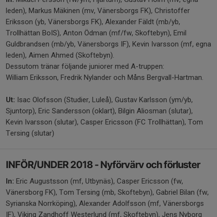
leden), Markus Mäkinen (mv, Vänersborgs FK), Christoffer
Eriksson (yb, Vänersborgs FK), Alexander Fäldt (mb/yb,
Trollhättan BoIS), Anton Ödman (mf/fw, Skoftebyn), Emil
Guldbrandsen (mb/yb, Vänersborgs IF), Kevin Ivarsson (mf, egna
leden), Aimen Ahmed (Skoftebyn).
Dessutom tränar följande juniorer med A-truppen:
William Eriksson, Fredrik Nylander och Måns Bergvall-Hartman.
Ut:
Isac Olofsson (Studier, Luleå), Gustav Karlsson (ym/yb,
Sjuntorp), Eric Sandersson (oklart), Bilgin Aliosman (slutar),
Kevin Ivarsson (slutar), Casper Ericsson (FC Trollhättan), Tom
Tersing (slutar)
INFÖR/UNDER 2018 - Nyförvärv och förluster
In:
Eric Augustsson (mf, Utbynäs), Casper Ericsson (fw,
Vänersborg FK), Tom Tersing (mb, Skoftebyn), Gabriel Bilan (fw,
Syrianska Norrköping), Alexander Adolfsson (mf, Vänersborgs
IF), Viking Zandhoff Westerlund (mf, Skoftebyn), Jens Nyborg