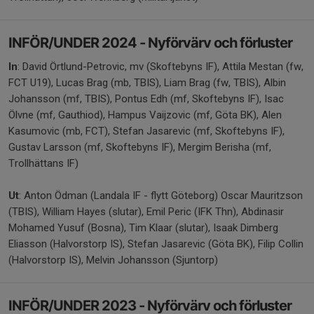
INFÖR/UNDER 2024 - Nyförvärv och förluster
In
: David Örtlund-Petrovic, mv (Skoftebyns IF), Attila Mestan (fw,
FCT U19), Lucas Brag (mb, TBIS), Liam Brag (fw, TBIS), Albin
Johansson (mf, TBIS), Pontus Edh (mf, Skoftebyns IF), Isac
Ölvne (mf, Gauthiod), Hampus Vaijzovic (mf, Göta BK), Alen
Kasumovic (mb, FCT), Stefan Jasarevic (mf, Skoftebyns IF),
Gustav Larsson (mf, Skoftebyns IF), Mergim Berisha (mf,
Trollhättans IF)
Ut
: Anton Ödman (Landala IF - flytt Göteborg) Oscar Mauritzson
(TBIS), William Hayes (slutar), Emil Peric (IFK Thn), Abdinasir
Mohamed Yusuf (Bosna), Tim Klaar (slutar), Isaak Dimberg
Eliasson (Halvorstorp IS), Stefan Jasarevic (Göta BK), Filip Collin
(Halvorstorp IS), Melvin Johansson (Sjuntorp)
INFÖR/UNDER 2023 - Nyförvärv och förluster