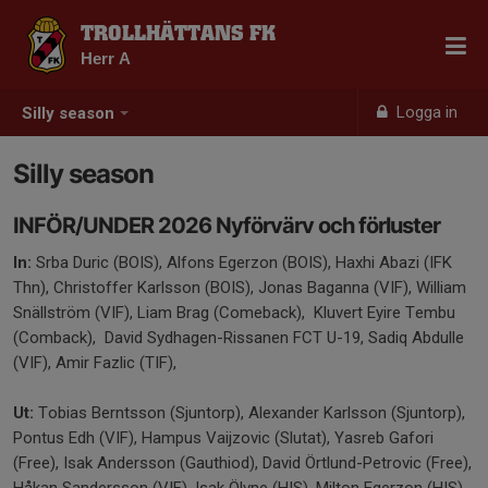
TROLLHÄTTANS FK
Herr A
Logga in
Silly season
Silly season
INFÖR/UNDER 2026 Nyförvärv och förluster
In:
Srba Duric (BOIS), Alfons Egerzon (BOIS), Haxhi Abazi (IFK
Thn), Christoffer Karlsson (BOIS), Jonas Baganna (VIF), William
Snällström (VIF), Liam Brag (Comeback), Kluvert Eyire Tembu
(Comback), David Sydhagen-Rissanen FCT U-19, Sadiq Abdulle
(VIF), Amir Fazlic (TIF),
Ut:
Tobias Berntsson (Sjuntorp), Alexander Karlsson (Sjuntorp),
Pontus Edh (VIF), Hampus Vaijzovic (Slutat), Yasreb Gafori
(Free), Isak Andersson (Gauthiod), David Örtlund-Petrovic (Free),