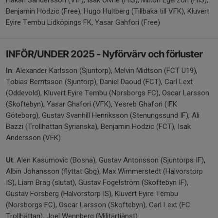
Håkan Sandersson (VIF), Isak Ölvne (HIS), Milton Egerzon (HIS),
Benjamin Hodzic (Free), Hugo Hultberg (Tillbaka till VFK), Kluvert
Eyire Tembu Lidköpings FK, Yasar Gahfori (Free)
INFÖR/UNDER 2025 - Nyförvärv och förluster
In
: Alexander Karlsson (Sjuntorp), Melvin Midtson (FCT U19),
Tobias Berntsson (Sjuntorp), Daniel Daoud (FCT), Carl Lext
(Oddevold), Kluvert Eyire Tembu (Norsborgs FC), Oscar Larsson
(Skoftebyn), Yasar Ghafori (VFK), Yesreb Ghafori (IFK
Göteborg), Gustav Svanhill Henriksson (Stenungssund IF), Ali
Bazzi (Trollhättan Syrianska), Benjamin Hodzic (FCT), Isak
Andersson (VFK)
Ut
: Alen Kasumovic (Bosna), Gustav Antonsson (Sjuntorps IF),
Albin Johansson (flyttat Gbg), Max Wimmerstedt (Halvorstorp
IS), Liam Brag (slutat), Gustav Fogelström (Skoftebyn IF),
Gustav Forsberg (Halvorstorp IS), Kluvert Eyire Tembu
(Norsborgs FC), Oscar Larsson (Skoftebyn), Carl Lext (FC
Trollhättan), Joel Wennberg (Militärtjänst)