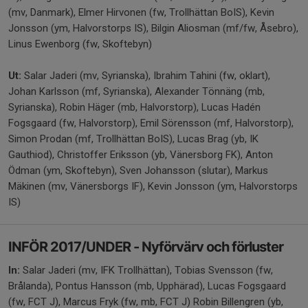
(mv, Danmark), Elmer Hirvonen (fw, Trollhättan BoIS), Kevin
Jonsson (ym, Halvorstorps IS), Bilgin Aliosman (mf/fw, Åsebro),
Linus Ewenborg (fw, Skoftebyn)
Ut:
Salar Jaderi (mv, Syrianska), Ibrahim Tahini (fw, oklart),
Johan Karlsson (mf, Syrianska), Alexander Tönnäng (mb,
Syrianska), Robin Häger (mb, Halvorstorp), Lucas Hadén
Fogsgaard (fw, Halvorstorp), Emil Sörensson (mf, Halvorstorp),
Simon Prodan (mf, Trollhättan BoIS), Lucas Brag (yb, IK
Gauthiod), Christoffer Eriksson (yb, Vänersborg FK), Anton
Ödman (ym, Skoftebyn), Sven Johansson (slutar), Markus
Mäkinen (mv, Vänersborgs IF), Kevin Jonsson (ym, Halvorstorps
IS)
INFÖR 2017/UNDER - Nyförvärv och förluster
In:
Salar Jaderi (mv, IFK Trollhättan), Tobias Svensson (fw,
Brålanda), Pontus Hansson (mb, Upphärad), Lucas Fogsgaard
(fw, FCT J), Marcus Fryk (fw, mb, FCT J) Robin Billengren (yb,