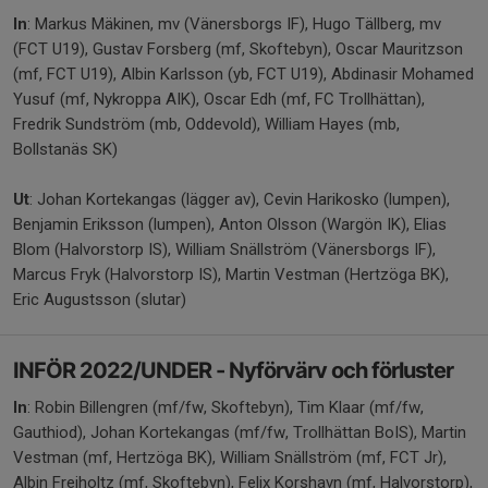
In
: Markus Mäkinen, mv (Vänersborgs IF), Hugo Tällberg, mv
(FCT U19), Gustav Forsberg (mf, Skoftebyn), Oscar Mauritzson
(mf, FCT U19), Albin Karlsson (yb, FCT U19), Abdinasir Mohamed
Yusuf (mf, Nykroppa AIK), Oscar Edh (mf, FC Trollhättan),
Fredrik Sundström (mb, Oddevold), William Hayes (mb,
Bollstanäs SK)
Ut
: Johan Kortekangas (lägger av), Cevin Harikosko (lumpen),
Benjamin Eriksson (lumpen), Anton Olsson (Wargön IK), Elias
Blom (Halvorstorp IS), William Snällström (Vänersborgs IF),
Marcus Fryk (Halvorstorp IS), Martin Vestman (Hertzöga BK),
Eric Augustsson (slutar)
INFÖR 2022/UNDER - Nyförvärv och förluster
In
: Robin Billengren (mf/fw, Skoftebyn), Tim Klaar (mf/fw,
Gauthiod), Johan Kortekangas (mf/fw, Trollhättan BoIS), Martin
Vestman (mf, Hertzöga BK), William Snällström (mf, FCT Jr),
Albin Freiholtz (mf, Skoftebyn), Felix Korshavn (mf, Halvorstorp),