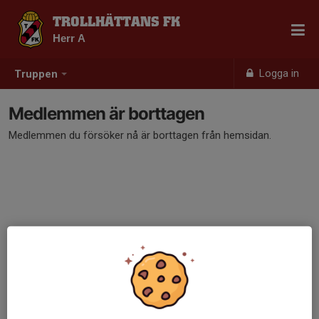
TROLLHÄTTANS FK
Herr A
Logga in
Truppen
Medlemmen är borttagen
Medlemmen du försöker nå är borttagen från hemsidan.