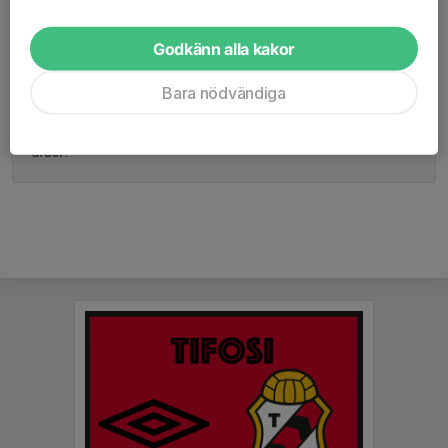
Godkänn alla kakor
Måns har fått sitt riktiga genombrott under årets 
försäsong och har visat att han vill slåss om en plats i 
Bara nödvändiga
startelvan. Kan spela på flera olika positioner och har en 
enormt fin funktionell teknik. Väldigt klok spelare för sin 
ålder.