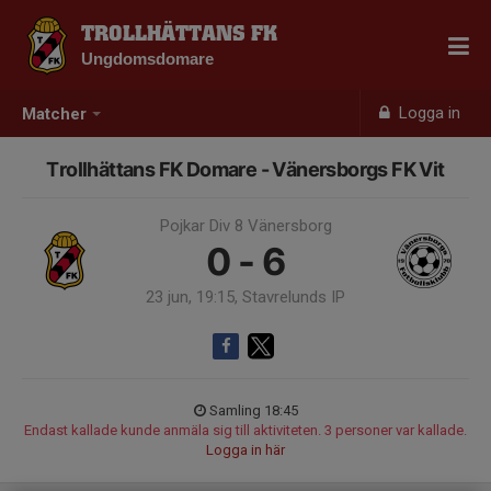
TROLLHÄTTANS FK
Ungdomsdomare
Logga in
Matcher
Trollhättans FK Domare - Vänersborgs FK Vit
Pojkar Div 8 Vänersborg
0 - 6
23 jun, 19:15, Stavrelunds IP
Samling 18:45
Endast kallade kunde anmäla sig till aktiviteten. 3 personer var kallade.
Logga in här