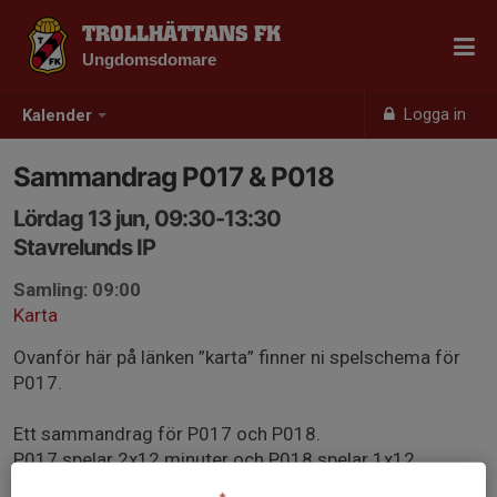
TROLLHÄTTANS FK
Ungdomsdomare
Logga in
Kalender
Sammandrag P017 & P018
Lördag 13 jun, 09:30-13:30
Stavrelunds IP
Samling: 09:00
Karta
Ovanför här på länken ”karta” finner ni spelschema för
P017.
Ett sammandrag för P017 och P018.
P017 spelar 2x12 minuter och P018 spelar 1x12
minuter.