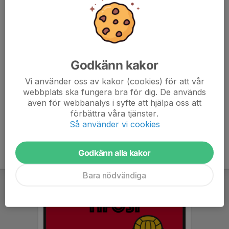
Samling 9.00 utanför klubbhuset för genomgång med
ledare/matchvärdar.
Länken längst ner finner ni spelschema för P018.
Godkänn kakor
sammandrag.se/sv/app/present?
Vi använder oss av kakor (cookies) för att vår
code=9LTT68&auto=true
webbplats ska fungera bra för dig. De används
även för webbanalys i syfte att hjälpa oss att
förbättra våra tjänster.
Så använder vi cookies
Godkänn alla kakor
Bara nödvändiga