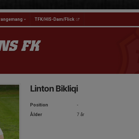
rangemang
TFK/HIS-Dam/Flick
NS FK
Linton Bikliqi
Position
-
Ålder
7 år