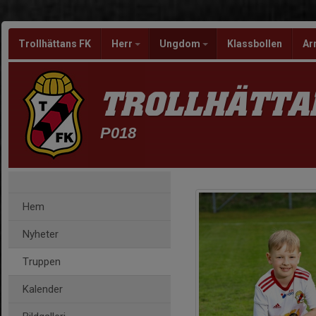
Trollhättans FK
Herr
Ungdom
Klassbollen
Ar
TROLLHÄTTA
P018
Hem
Nyheter
Truppen
Kalender