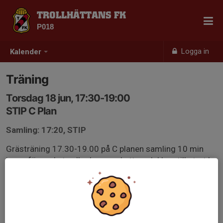
TROLLHÄTTANS FK
P018
Logga in
Kalender
Träning
Torsdag 18 jun, 17:30-19:00
STIP C Plan
Samling: 17:20, STIP
Grästräning 17.30-19.00 på C planen samling 10 min
innan för ombyte eller kom ombytta och klara till start !
Glöm ej : Fotbollsskor, benskydd, vattenflaska.