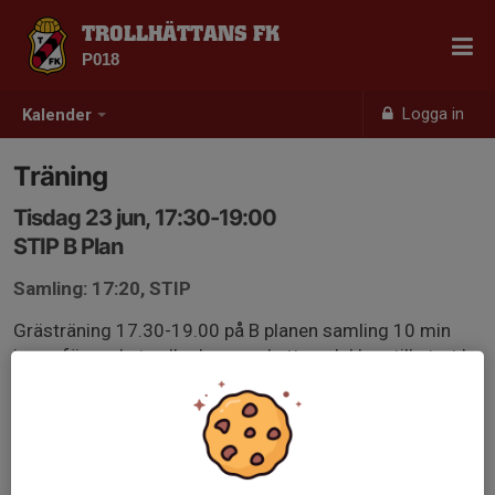
TROLLHÄTTANS FK
P018
Logga in
Kalender
Träning
Tisdag 23 jun, 17:30-19:00
STIP B Plan
Samling: 17:20, STIP
Grästräning 17.30-19.00 på B planen samling 10 min
innan för ombyte eller kom ombytta och klara till start !
Glöm ej : Fotbollsskor, benskydd, vattenflaska.