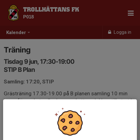
TROLLHÄTTANS FK
P018
Logga in
Kalender
Träning
Tisdag 9 jun, 17:30-19:00
STIP B Plan
Samling: 17:20, STIP
Grästräning 17.30-19.00 på B planen samling 10 min
innan för ombyte eller kom ombytta och klara till start !
Glöm ej : Fotbollsskor, benskydd, vattenflaska.