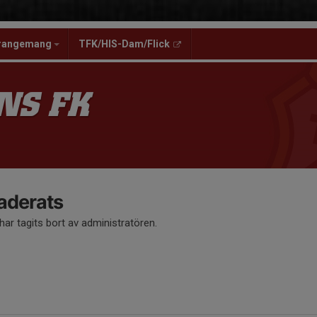
rangemang
TFK/HIS-Dam/Flick
NS FK
aderats
ar tagits bort av administratören.