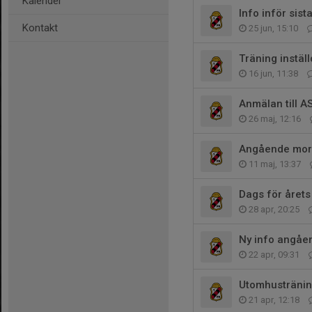
Kalender
Info inför sis
Kontakt
25 jun, 15:10
Träning instäl
16 jun, 11:38
Anmälan till A
26 maj, 12:16
Angående mor
11 maj, 13:37
Dags för årets
28 apr, 20:25
Ny info angåe
22 apr, 09:31
Utomhustränin
21 apr, 12:18