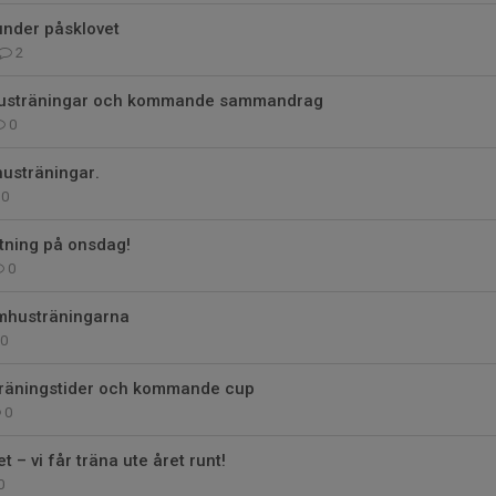
under påsklovet
2
mhusträningar och kommande sammandrag
0
husträningar.
0
ning på onsdag!
0
mhusträningarna
0
 träningstider och kommande cup
0
 – vi får träna ute året runt!
0