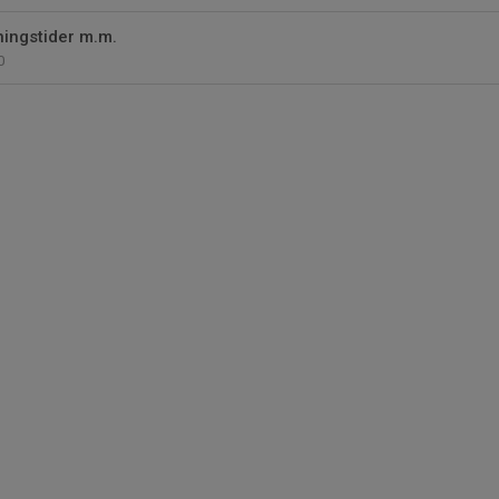
ningstider m.m.
0