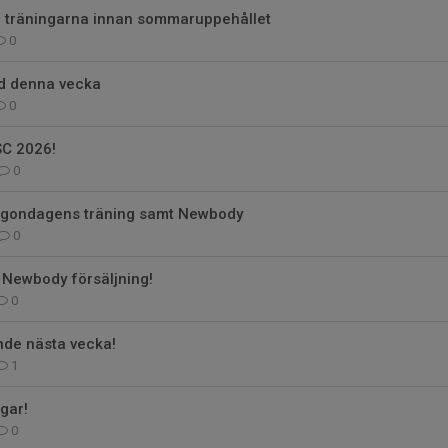
ta träningarna innan sommaruppehållet
0
ld denna vecka
0
SC 2026!
0
gondagens träning samt Newbody
0
 Newbody försäljning!
0
nde nästa vecka!
1
gar!
0