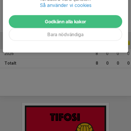
Ålder
10 år
Så använder vi cookies
Godkänn alla kakor
Bara nödvändiga
ALLA SERIER
ALLA ÅR
2026
8
0
0
0
Totalt
8
0
0
0