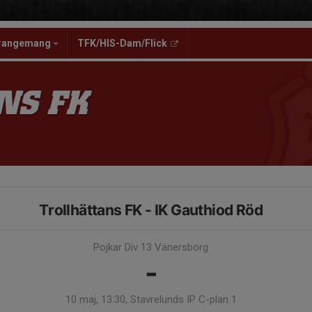
rangemang
TFK/HIS-Dam/Flick
NS FK
Trollhättans FK - IK Gauthiod Röd
Pojkar Div 13 Vänersborg
-
10 maj, 13:30, Stavrelunds IP C-plan 1