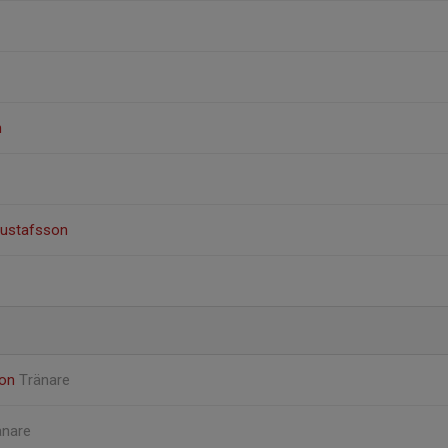
n
ustafsson
son
Tränare
änare