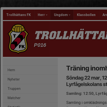
Trollhättans FK
Herr
Ungdom
Klassbollen
Ar
TROLLHÄTTA
P016
Träning inomh
Hem
Söndag 22 mar, 12
Nyheter
Lyrfågelskolans st
Truppen
Samling: 12:50, Lyrfåg
Matcher
Samling i omklädnings