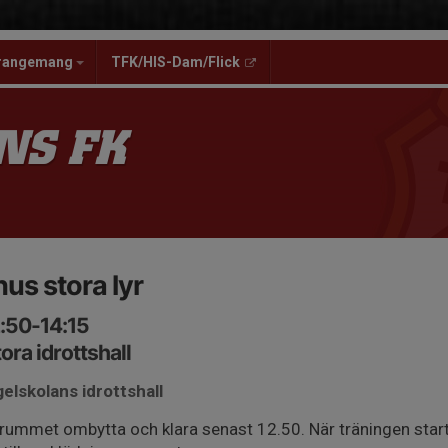
rangemang
TFK/HIS-Dam/Flick
NS FK
us stora lyr
:50-14:15
ora idrottshall
elskolans idrottshall
rummet ombytta och klara senast 12.50. När träningen star