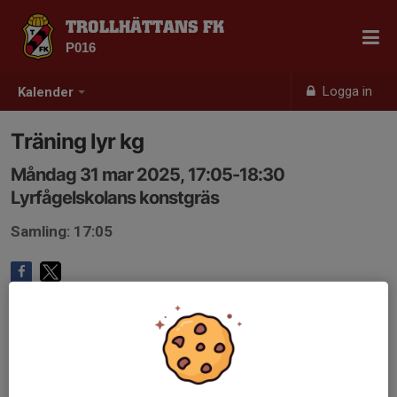
TROLLHÄTTANS FK
P016
Logga in
Kalender
Träning lyr kg
Måndag 31 mar 2025, 17:05-18:30
Lyrfågelskolans konstgräs
Samling: 17:05