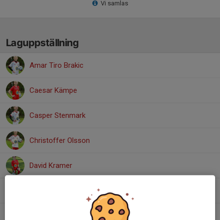
Vi samlas
Laguppställning
Amar Tiro Brakic
Caesar Kämpe
Casper Stenmark
Christoffer Olsson
David Kramer
Einar Björsell
Leo Farhoud