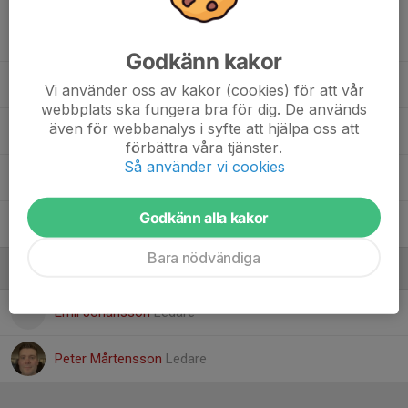
Leo Hansson Daoud
Godkänn kakor
Theo Gull
Vi använder oss av kakor (cookies) för att vår
webbplats ska fungera bra för dig. De används
även för webbanalys i syfte att hjälpa oss att
Vincent Johansson
förbättra våra tjänster.
Så använder vi cookies
Walter Stridh
Godkänn alla kakor
William Farhoud
Bara nödvändiga
Ledare
Emil Johansson
Ledare
Peter Mårtensson
Ledare