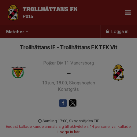
TROLLHÄTTANS FK
P015
Logga in
Matcher
Trollhättans IF - Trollhättans FK TFK Vit
Pojkar Div 11 Vänersborg
-
10 jun, 18:00, Skogshöjden
Konstgräs
Samling 17:00, Skogshöjden TIF
Endast kallade kunde anmäla sig till aktiviteten. 14 personer var kallade.
Logga in här